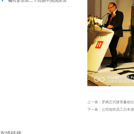
项...
我司参加第二十四届中国国际涂
料...
上一条：
罗姆正式接管赢创位
下一条：
公司组织员工日本游
友情链接