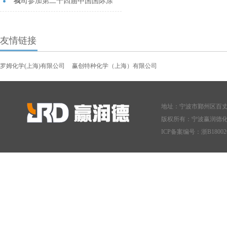
项...
我司参加第二十四届中国国际涂
料...
友情链接
罗姆化学(上海)有限公司
赢创特种化学（上海）有限公司
地址：宁波市鄞州区百丈东
版权所有：宁波赢润德
ICP备案编号：
浙B18002